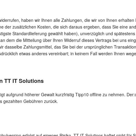
iderrufen, haben wir Ihnen alle Zahlungen, die wir von Ihnen erhalten 
e der zusätzlichen Kosten, die sich daraus ergeben, dass Sie eine ande
tigste Standardlieferung gewählt haben), unverzüglich und spätestens
n dem die Mitteilung über Ihren Widerruf dieses Vertrags bei uns eing
 dasselbe Zahlungsmittel, das Sie bei der ursprünglichen Transaktion
sdrücklich etwas anderes vereinbart; in keinem Fall werden Ihnen weg
n TT IT Solutions
tigt aufgrund höherer Gewalt kurzfristig Tipp10 offline zu nehmen. Der:d
its gezahlten Gebühren zurück.
ulversion erfolgt auf eigenes Risiko. TT IT Solutions haftet nicht für 