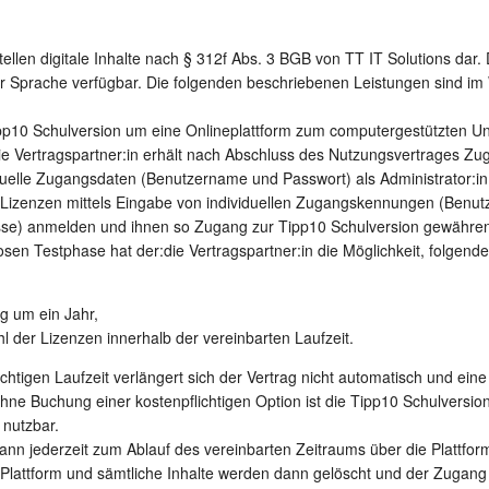
ellen digitale Inhalte nach § 312f Abs. 3 BGB von TT IT Solutions dar. 
er Sprache verfügbar. Die folgenden beschriebenen Leistungen sind im
ipp10 Schulversion um eine Onlineplattform zum computergestützten Un
ie Vertragspartner:in erhält nach Abschluss des Nutzungsvertrages Zu
iduelle Zugangsdaten (Benutzername und Passwort) als Administrator:
n Lizenzen mittels Eingabe von individuellen Zugangskennungen (Benu
esse) anmelden und ihnen so Zugang zur Tipp10 Schulversion gewähre
sen Testphase hat der:die Vertragspartner:in die Möglichkeit, folgende
g um ein Jahr,
 der Lizenzen innerhalb der vereinbarten Laufzeit.
chtigen Laufzeit verlängert sich der Vertrag nicht automatisch und eine
ne Buchung einer kostenpflichtigen Option ist die Tipp10 Schulversio
 nutzbar.
ann jederzeit zum Ablauf des vereinbarten Zeitraums über die Plattfor
Plattform und sämtliche Inhalte werden dann gelöscht und der Zugang 