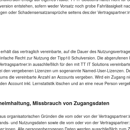
version entstehen, sofern weder Vorsatz noch grobe Fahrlässigkeit n
gen oder Schadensersatzansprüche seitens des:der Vertragspartner:in
 erhält das vertraglich vereinbarte, auf die Dauer des Nutzungsvertrage
 einfache Recht zur Nutzung der Tipp10 Schulversion. Die abgerufenen
ertragspartner:in ausschließlich für den mit TT IT Solutions vereinba
bei den vergebenen Lizenzen um sogenannte Named-User-Lizenzen. Der
aums die vereinbarte Anzahl an Accounts vergeben. Wird ein Zugang ni
n den Account inkl. Lernstatistik löschen und an eine neue Person verge
eheimhaltung, Missbrauch von Zugangsdaten
t aus organisatorischen Gründen die vom oder von der Vertragspartner
nds- und Nutzungsdaten sowie die vom oder von der Vertragspartne
er:innen. Alle personenbezogenen Daten werden ausschließlich zum Z